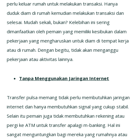
perlu keluar rumah untuk melakukan transaksi. Hanya
duduk diam di rumah kemudian melakukan transaksi dan
selesai. Mudah sekali, bukan? Kelebihan ini sering
dimanfaatkan oleh pemain yang memiliki kesibukan dalam
pekerjaan yang mengharuskan untuk diam di tempat kerja
atau di rumah. Dengan begitu, tidak akan menganggu
pekerjaan atau aktivitas lainnya.
Tanpa Menggunakan Jaringan Internet
Transfer pulsa memang tidak perlu membutuhkan jaringan
internet dan hanya membutuhkan signal yang cukup stabil.
Selain itu pemain juga tidak membutuhkan rekening atau
pergi ke ATM untuk transfer apalagi m-banking. Hal ini
sangat menguntungkan bagi mereka yang rumahnya atau