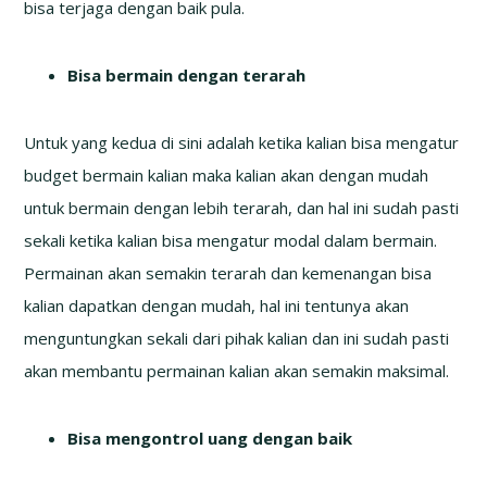
bisa terjaga dengan baik pula.
Bisa bermain dengan terarah
Untuk yang kedua di sini adalah ketika kalian bisa mengatur
budget bermain kalian maka kalian akan dengan mudah
untuk bermain dengan lebih terarah, dan hal ini sudah pasti
sekali ketika kalian bisa mengatur modal dalam bermain.
Permainan akan semakin terarah dan kemenangan bisa
kalian dapatkan dengan mudah, hal ini tentunya akan
menguntungkan sekali dari pihak kalian dan ini sudah pasti
akan membantu permainan kalian akan semakin maksimal.
Bisa mengontrol uang dengan baik