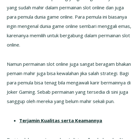
yang sudah mahir dalam permainan slot online dan juga
para pemula dunia game online. Para pemula ini biasanya
ingin mengenal dunia game online sembari menggali emas,
karenanya memilih untuk bergabung dalam permainan slot
online.
Namun permainan slot online juga sangat beragam bhakan
pemain mahir juga bisa kewalahan jika salah strategi. Bagi
para pemula bisa tenag bila mengawali karir bermainnya di
Joker Gaming. Sebab permainan yang tersedia di sini juga
sanggup oleh mereka yang belum mahir sekali pun.
Terjamin Kualitas serta Keamannya