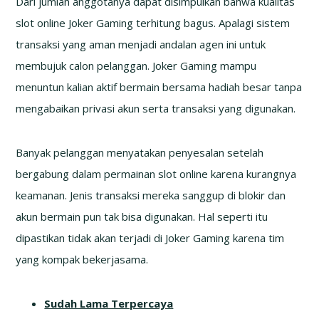
Dari jumlah anggotanya dapat disimpulkan bahwa kualitas
slot online Joker Gaming terhitung bagus. Apalagi sistem
transaksi yang aman menjadi andalan agen ini untuk
membujuk calon pelanggan. Joker Gaming mampu
menuntun kalian aktif bermain bersama hadiah besar tanpa
mengabaikan privasi akun serta transaksi yang digunakan.
Banyak pelanggan menyatakan penyesalan setelah
bergabung dalam permainan slot online karena kurangnya
keamanan. Jenis transaksi mereka sanggup di blokir dan
akun bermain pun tak bisa digunakan. Hal seperti itu
dipastikan tidak akan terjadi di Joker Gaming karena tim
yang kompak bekerjasama.
Sudah Lama Terpercaya