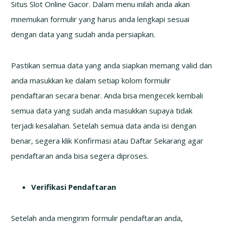
Situs Slot Online Gacor. Dalam menu inilah anda akan
mnemukan formulir yang harus anda lengkapi sesuai
dengan data yang sudah anda persiapkan.
Pastikan semua data yang anda siapkan memang valid dan
anda masukkan ke dalam setiap kolom formulir
pendaftaran secara benar. Anda bisa mengecek kembali
semua data yang sudah anda masukkan supaya tidak
terjadi kesalahan. Setelah semua data anda isi dengan
benar, segera klik Konfirmasi atau Daftar Sekarang agar
pendaftaran anda bisa segera diproses.
Verifikasi Pendaftaran
Setelah anda mengirim formulir pendaftaran anda,