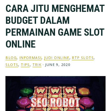
CARA JITU MENGHEMAT
BUDGET DALAM
PERMAINAN GAME SLOT
ONLINE
BLOG
,
INFORMASI
,
JUDI ONLINE
,
RTP SLOTS
,
SLOTS
,
TIPS
,
TRIK
·
JUNE 9, 2020