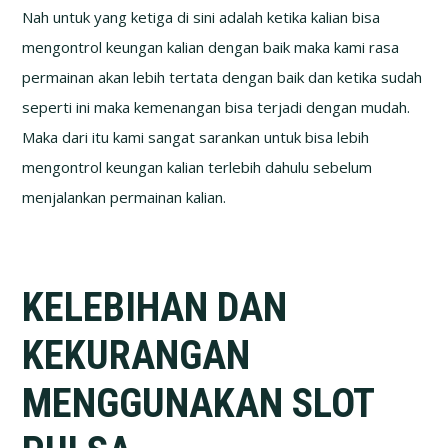
Nah untuk yang ketiga di sini adalah ketika kalian bisa
mengontrol keungan kalian dengan baik maka kami rasa
permainan akan lebih tertata dengan baik dan ketika sudah
seperti ini maka kemenangan bisa terjadi dengan mudah.
Maka dari itu kami sangat sarankan untuk bisa lebih
mengontrol keungan kalian terlebih dahulu sebelum
menjalankan permainan kalian.
KELEBIHAN DAN
KEKURANGAN
MENGGUNAKAN SLOT