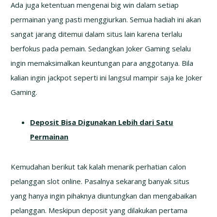
Ada juga ketentuan mengenai big win dalam setiap
permainan yang pasti menggiurkan. Semua hadiah ini akan
sangat jarang ditemui dalam situs lain karena terlalu
berfokus pada pemain. Sedangkan Joker Gaming selalu
ingin memaksimalkan keuntungan para anggotanya. Bila
kalian ingin jackpot seperti ini langsul mampir saja ke Joker
Gaming.
Deposit Bisa Digunakan Lebih dari Satu
Permainan
Kemudahan berikut tak kalah menarik perhatian calon
pelanggan slot online. Pasalnya sekarang banyak situs
yang hanya ingin pihaknya diuntungkan dan mengabaikan
pelanggan. Meskipun deposit yang dilakukan pertama