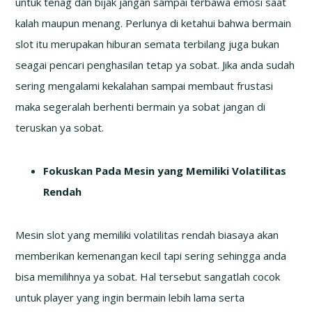
untuk tenag dan bijak jangan sampai terbawa emosi saat
kalah maupun menang. Perlunya di ketahui bahwa bermain
slot itu merupakan hiburan semata terbilang juga bukan
seagai pencari penghasilan tetap ya sobat. Jika anda sudah
sering mengalami kekalahan sampai membaut frustasi
maka segeralah berhenti bermain ya sobat jangan di
teruskan ya sobat.
Fokuskan Pada Mesin yang Memiliki Volatilitas
Rendah
Mesin slot yang memiliki volatilitas rendah biasaya akan
memberikan kemenangan kecil tapi sering sehingga anda
bisa memilihnya ya sobat. Hal tersebut sangatlah cocok
untuk player yang ingin bermain lebih lama serta