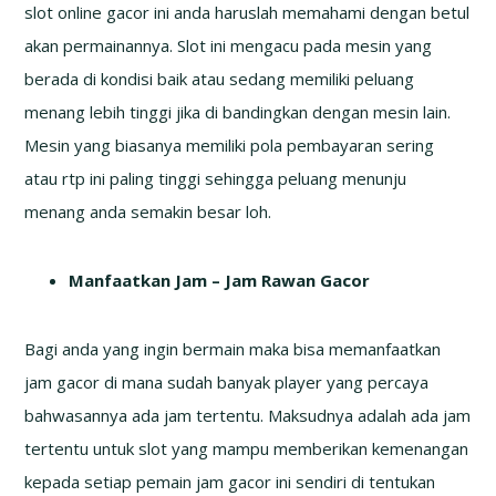
slot online gacor ini anda haruslah memahami dengan betul
akan permainannya. Slot ini mengacu pada mesin yang
berada di kondisi baik atau sedang memiliki peluang
menang lebih tinggi jika di bandingkan dengan mesin lain.
Mesin yang biasanya memiliki pola pembayaran sering
atau rtp ini paling tinggi sehingga peluang menunju
menang anda semakin besar loh.
Manfaatkan Jam – Jam Rawan Gacor
Bagi anda yang ingin bermain maka bisa memanfaatkan
jam gacor di mana sudah banyak player yang percaya
bahwasannya ada jam tertentu. Maksudnya adalah ada jam
tertentu untuk slot yang mampu memberikan kemenangan
kepada setiap pemain jam gacor ini sendiri di tentukan