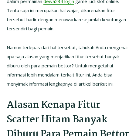
dalam permainan
dewa234 login
game judi slot online.
Tentu saja ini merupakan hal wajar, dikarenakan fitur
tersebut hadir dengan menawarkan sejumlah keuntungan
tersendiri bagi pemain.
Namun terlepas dari hal tersebut, tahukah Anda mengenai
apa saja alasan yang menjadikan fitur tersebut banyak
diburu oleh para pemain bettor? Untuk mengetahui
informasi lebih mendalam terkait fitur ini, Anda bisa
menyimak informasi lengkapnya di artikel berikut ini.
Alasan Kenapa Fitur
Scatter Hitam Banyak
Diburu Para Pemain Bettor