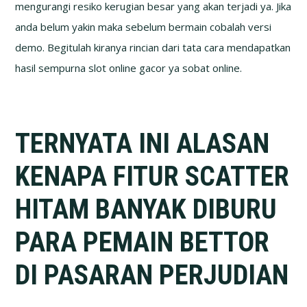
mengurangi resiko kerugian besar yang akan terjadi ya. Jika
anda belum yakin maka sebelum bermain cobalah versi
demo. Begitulah kiranya rincian dari tata cara mendapatkan
hasil sempurna slot online gacor ya sobat online.
TERNYATA INI ALASAN
KENAPA FITUR SCATTER
HITAM BANYAK DIBURU
PARA PEMAIN BETTOR
DI PASARAN PERJUDIAN