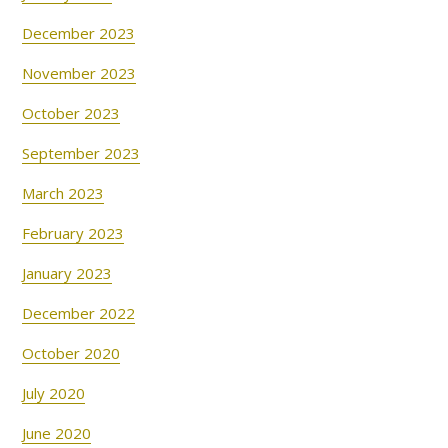
December 2023
November 2023
October 2023
September 2023
March 2023
February 2023
January 2023
December 2022
October 2020
July 2020
June 2020