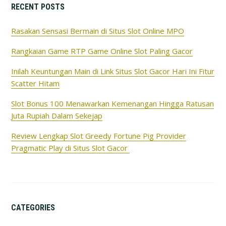
RECENT POSTS
Rasakan Sensasi Bermain di Situs Slot Online MPO
Rangkaian Game RTP Game Online Slot Paling Gacor
Inilah Keuntungan Main di Link Situs Slot Gacor Hari Ini Fitur
Scatter Hitam
Slot Bonus 100 Menawarkan Kemenangan Hingga Ratusan
Juta Rupiah Dalam Sekejap
Review Lengkap Slot Greedy Fortune Pig Provider
Pragmatic Play di Situs Slot Gacor
CATEGORIES