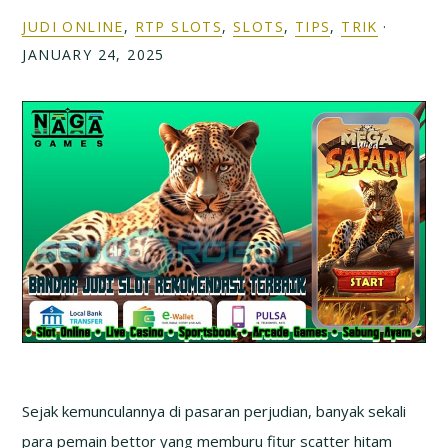
JUDI ONLINE
,
RTP SLOTS
,
SLOTS
,
TIPS
,
TRIK
·
JANUARY 24, 2025
Sejak kemunculannya di pasaran perjudian, banyak sekali
para pemain bettor yang memburu fitur scatter hitam