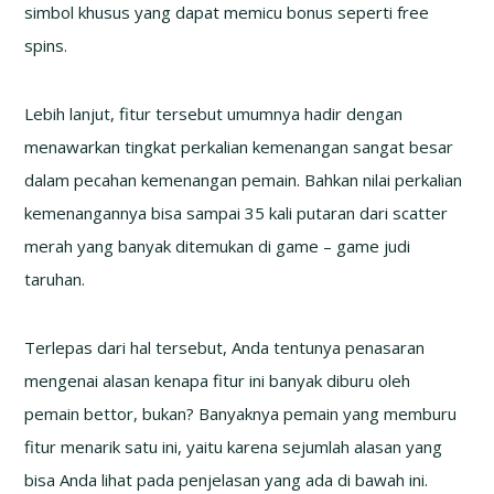
simbol khusus yang dapat memicu bonus seperti free
spins.
Lebih lanjut, fitur tersebut umumnya hadir dengan
menawarkan tingkat perkalian kemenangan sangat besar
dalam pecahan kemenangan pemain. Bahkan nilai perkalian
kemenangannya bisa sampai 35 kali putaran dari scatter
merah yang banyak ditemukan di game – game judi
taruhan.
Terlepas dari hal tersebut, Anda tentunya penasaran
mengenai alasan kenapa fitur ini banyak diburu oleh
pemain bettor, bukan? Banyaknya pemain yang memburu
fitur menarik satu ini, yaitu karena sejumlah alasan yang
bisa Anda lihat pada penjelasan yang ada di bawah ini.