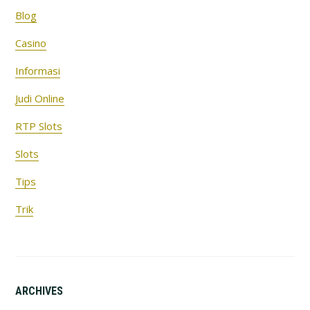
Blog
Casino
Informasi
Judi Online
RTP Slots
Slots
Tips
Trik
ARCHIVES