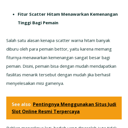
Fitur Scatter Hitam Menawarkan Kemenangan
Tinggi Bagi Pemain
Salah satu alasan kenapa scatter warna hitam banyak
diburu oleh para pemain bettor, yaitu karena memang
fiturnya menawarkan kemenangan sangat besar bagi
pemain. Disini, pemain bisa dengan mudah mendapatkan
fasilitas menarik tersebut dengan mudah jika berhasil
menyelesaikan misi gamenya.
See also
Pentingnya Menggunakan Situs Judi
Slot Online Resmi Terpercaya
Bahkan menariknya lagi, hadiah yang diperoleh juga tidak