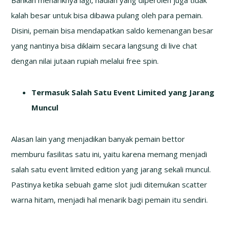
kalah besar untuk bisa dibawa pulang oleh para pemain.
Disini, pemain bisa mendapatkan saldo kemenangan besar
yang nantinya bisa diklaim secara langsung di live chat
dengan nilai jutaan rupiah melalui free spin.
Termasuk Salah Satu Event Limited yang Jarang
Muncul
Alasan lain yang menjadikan banyak pemain bettor
memburu fasilitas satu ini, yaitu karena memang menjadi
salah satu event limited edition yang jarang sekali muncul.
Pastinya ketika sebuah game slot judi ditemukan scatter
warna hitam, menjadi hal menarik bagi pemain itu sendiri.