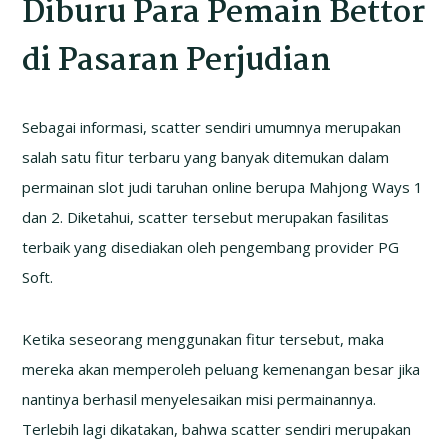
Diburu Para Pemain Bettor
di Pasaran Perjudian
Sebagai informasi, scatter sendiri umumnya merupakan
salah satu fitur terbaru yang banyak ditemukan dalam
permainan slot judi taruhan online berupa Mahjong Ways 1
dan 2. Diketahui, scatter tersebut merupakan fasilitas
terbaik yang disediakan oleh pengembang provider PG
Soft.
Ketika seseorang menggunakan fitur tersebut, maka
mereka akan memperoleh peluang kemenangan besar jika
nantinya berhasil menyelesaikan misi permainannya.
Terlebih lagi dikatakan, bahwa scatter sendiri merupakan