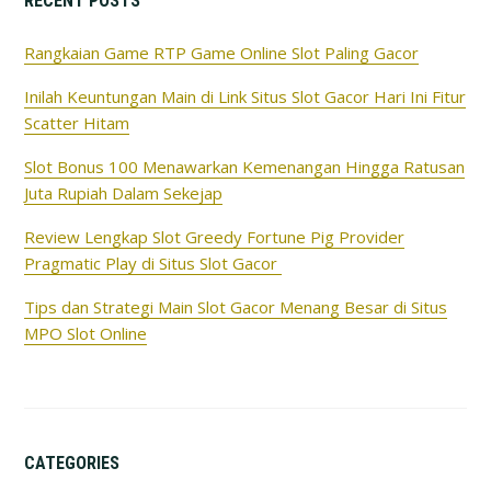
RECENT POSTS
Rangkaian Game RTP Game Online Slot Paling Gacor
Inilah Keuntungan Main di Link Situs Slot Gacor Hari Ini Fitur
Scatter Hitam
Slot Bonus 100 Menawarkan Kemenangan Hingga Ratusan
Juta Rupiah Dalam Sekejap
Review Lengkap Slot Greedy Fortune Pig Provider
Pragmatic Play di Situs Slot Gacor
Tips dan Strategi Main Slot Gacor Menang Besar di Situs
MPO Slot Online
CATEGORIES