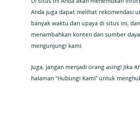
Di situs ini Anda akan menemukan infor
Anda juga dapat melihat rekomendasi u
banyak waktu dan upaya di situs ini, d
menambahkan konten dan sumber daya ba
mengunjungi kami.
Juga, jangan menjadi orang asing! Jika
halaman “Hubungi Kami” untuk menghu