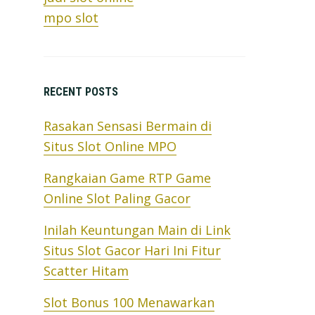
mpo slot
RECENT POSTS
Rasakan Sensasi Bermain di
Situs Slot Online MPO
Rangkaian Game RTP Game
Online Slot Paling Gacor
Inilah Keuntungan Main di Link
Situs Slot Gacor Hari Ini Fitur
Scatter Hitam
Slot Bonus 100 Menawarkan