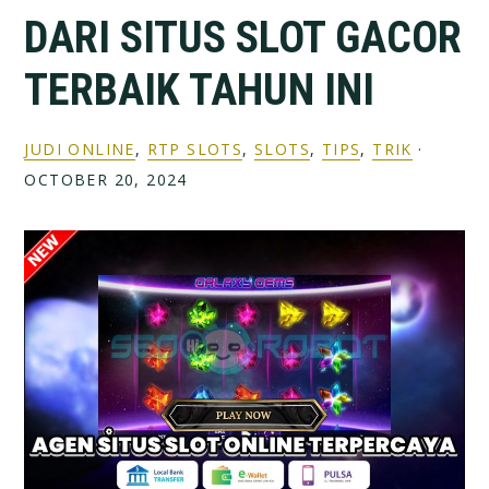
DARI SITUS SLOT GACOR
TERBAIK TAHUN INI
JUDI ONLINE
,
RTP SLOTS
,
SLOTS
,
TIPS
,
TRIK
·
OCTOBER 20, 2024