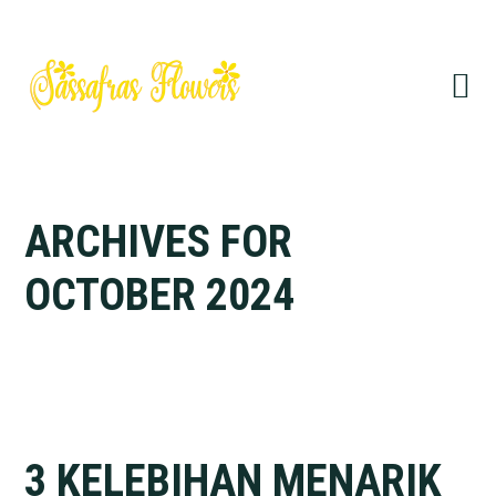
Skip
Skip
Skip
to
to
to
primary
main
primary
navigation
content
sidebar
ARCHIVES FOR
OCTOBER 2024
3 KELEBIHAN MENARIK