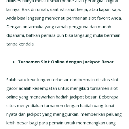
diakses hanya melalui smartphone atau perangkat digital
lainnya. Baik di rumah, saat istirahat kerja, atau kapan saja,
Anda bisa langsung menikmati permainan slot favorit Anda.
Dengan antarmuka yang ramah pengguna dan mudah
dipahami, bahkan pemula pun bisa langsung mulai bermain
tanpa kendala.
Turnamen Slot Online dengan Jackpot Besar
Salah satu keuntungan terbesar dari bermain di situs slot
gacor adalah kesempatan untuk mengikuti turnamen slot
online yang menawarkan hadiah jackpot besar. Beberapa
situs menyediakan turnamen dengan hadiah uang tunai
nyata dan jackpot yang menggiurkan, memberikan peluang
lebih besar bagi para pemain untuk memenangkan uang