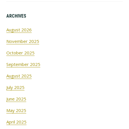
ARCHIVES
August 2026
November 2025
October 2025
September 2025
August 2025
July 2025
June 2025
May 2025
April 2025