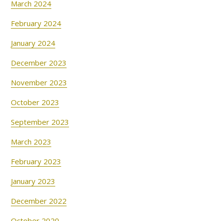
March 2024
February 2024
January 2024
December 2023
November 2023
October 2023
September 2023
March 2023
February 2023
January 2023
December 2022
October 2020