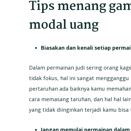
Tips menang game
modal uang
Biasakan dan kenali setiap perma
Dalam permainan judi sering orang kag
tidak fokus, hal ini sangat menggangg
pertaruhan ada baiknya kamu memahami
cara memasang taruhan, dan hal hal lain
yang tidak diinginkan terjadi kamu bisa
Jangan memulai permainan dalam 