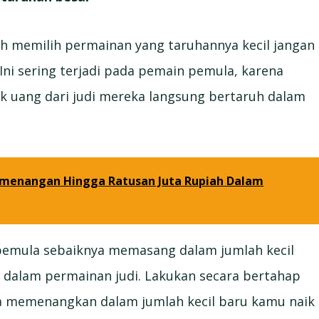
ah memilih permainan yang taruhannya kecil jangan
 Ini sering terjadi pada pemain pemula, karena
 uang dari judi mereka langsung bertaruh dalam
emenangan Hingga Ratusan Juta Rupiah Dalam
u pemula sebaiknya memasang dalam jumlah kecil
 dalam permainan judi. Lakukan secara bertahap
sa memenangkan dalam jumlah kecil baru kamu naik