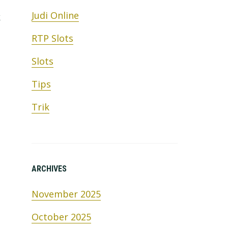
Judi Online
k
RTP Slots
Slots
Tips
Trik
ARCHIVES
November 2025
October 2025