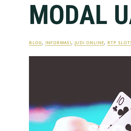
MODAL 
BLOG
,
INFORMASI
,
JUDI ONLINE
,
RTP SLOT