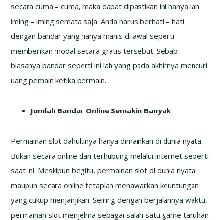
secara cuma – cuma, maka dapat dipastikan ini hanya lah
iming – iming semata saja.
Anda harus berhati – hati
dengan bandar yang hanya manis di awal seperti
memberikan modal secara gratis tersebut. Sebab
biasanya bandar seperti ini lah yang pada akhirnya mencuri
uang pemain ketika bermain.
Jumlah Bandar Online Semakin Banyak
Permainan slot dahulunya hanya dimainkan di dunia nyata.
Bukan secara online dan terhubung melalui internet seperti
saat ini. Meskipun begitu, permainan slot di dunia nyata
maupun secara online tetaplah menawarkan keuntungan
yang cukup menjanjikan.
Seiring dengan berjalannya waktu,
permainan slot menjelma sebagai salah satu game taruhan