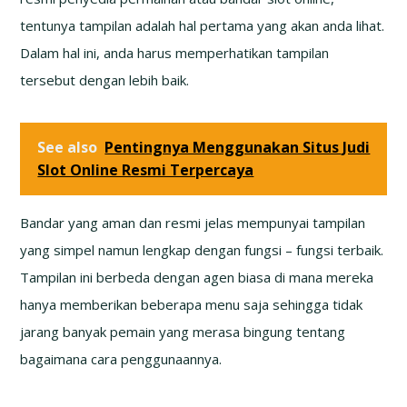
tentunya tampilan adalah hal pertama yang akan anda lihat.
Dalam hal ini, anda harus memperhatikan tampilan
tersebut dengan lebih baik.
See also
Pentingnya Menggunakan Situs Judi
Slot Online Resmi Terpercaya
Bandar yang aman dan resmi jelas mempunyai tampilan
yang simpel namun lengkap dengan fungsi – fungsi terbaik.
Tampilan ini berbeda dengan agen biasa di mana mereka
hanya memberikan beberapa menu saja sehingga tidak
jarang banyak pemain yang merasa bingung tentang
bagaimana cara penggunaannya.