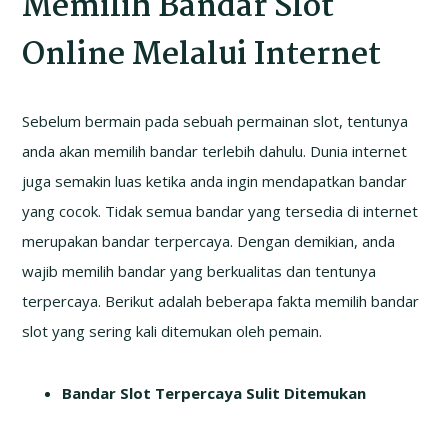
Memilih Bandar Slot
Online Melalui Internet
Sebelum bermain pada sebuah permainan slot, tentunya
anda akan memilih bandar terlebih dahulu.
Dunia internet
juga semakin luas ketika anda ingin mendapatkan bandar
yang cocok. Tidak semua bandar yang tersedia di internet
merupakan bandar terpercaya. Dengan demikian, anda
wajib memilih bandar yang berkualitas dan tentunya
terpercaya. Berikut adalah beberapa fakta memilih bandar
slot yang sering kali ditemukan oleh pemain.
Bandar Slot Terpercaya Sulit Ditemukan