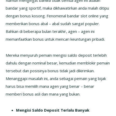
Namun mengingat bahwa tidak semua agen ini adalah
bandar yang sportif, maka dikhawatirkan anda malah ditipu
dengan bonus kosong.
Fenomenal
bandar slot online
yang
memberikan bonus abal – abal sudah sangat populer.
Bahkan di beberapa bulan terakhir, agen – agen ini
memanfaatkan bonus untuk mencari keuntungan pribadi.
Mereka menyuruh pemain mengisi saldo deposit terlebih
dahulu dengan nominal besar, kemudian memblokir pemain
tersebut dan posisinya bonus tidak jadi dikirimkan.
Menanggapi masalah ini, anda sebagai pemain yang bijak
harus bisa memilih mana agen yang benar – benar
memberi bonus asli dan mana yang bukan.
Mengisi Saldo Deposit Terlalu Banyak