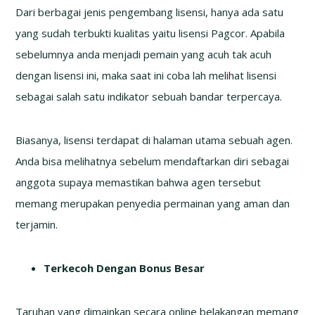
Dari berbagai jenis pengembang lisensi, hanya ada satu
yang sudah terbukti kualitas yaitu lisensi Pagcor.
Apabila
sebelumnya anda menjadi pemain yang acuh tak acuh
dengan lisensi ini, maka saat ini coba lah melihat lisensi
sebagai salah satu indikator sebuah bandar terpercaya.
Biasanya, lisensi terdapat di halaman utama sebuah agen.
Anda bisa melihatnya sebelum mendaftarkan diri sebagai
anggota supaya memastikan bahwa agen tersebut
memang merupakan penyedia permainan yang aman dan
terjamin.
Terkecoh Dengan Bonus Besar
Taruhan yang dimainkan secara online belakangan memang