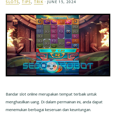
SLOTS
,
TIPS
,
TRIK
·
JUNE 15, 2024
Bandar slot online
merupakan tempat terbaik untuk
menghasilkan uang. Di dalam permainan ini, anda dapat
menemukan berbagai keseruan dan keuntungan.