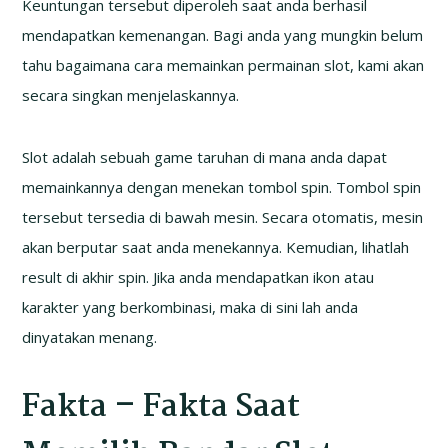
Keuntungan tersebut diperoleh saat anda berhasil
mendapatkan kemenangan. Bagi anda yang mungkin belum
tahu bagaimana cara memainkan permainan slot, kami akan
secara singkan menjelaskannya.
Slot adalah sebuah game taruhan di mana anda dapat
memainkannya dengan menekan tombol spin.
Tombol spin
tersebut tersedia di bawah mesin. Secara otomatis, mesin
akan berputar saat anda menekannya. Kemudian, lihatlah
result di akhir spin. Jika anda mendapatkan ikon atau
karakter yang berkombinasi, maka di sini lah anda
dinyatakan menang.
Fakta – Fakta Saat