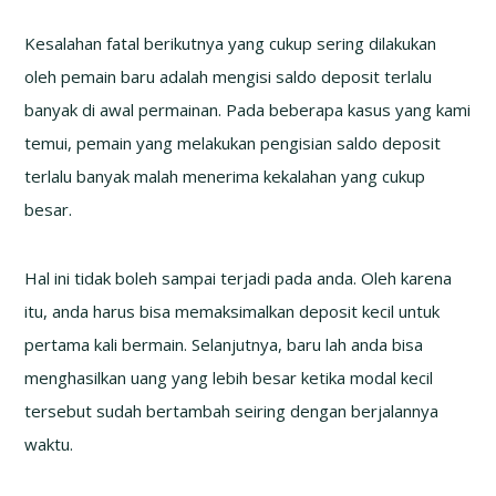
Kesalahan fatal berikutnya yang cukup sering dilakukan
oleh pemain baru adalah mengisi saldo deposit terlalu
banyak di awal permainan. Pada beberapa kasus yang kami
temui, pemain yang melakukan pengisian saldo deposit
terlalu banyak malah menerima kekalahan yang cukup
besar.
Hal ini tidak boleh sampai terjadi pada anda. Oleh karena
itu, anda harus bisa memaksimalkan deposit kecil untuk
pertama kali bermain. Selanjutnya, baru lah anda bisa
menghasilkan uang yang lebih besar ketika modal kecil
tersebut sudah bertambah seiring dengan berjalannya
waktu.